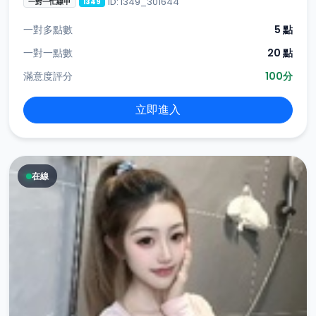
ID: i349_301644
一對一忙線中
i349
一對多點數
5 點
一對一點數
20 點
滿意度評分
100分
立即進入
在線