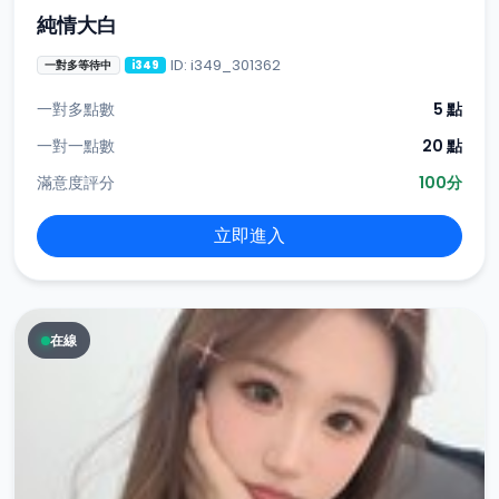
純情大白
ID: i349_301362
一對多等待中
i349
一對多點數
5 點
一對一點數
20 點
滿意度評分
100分
立即進入
在線