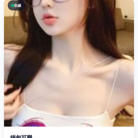
在線
緬甸可樂