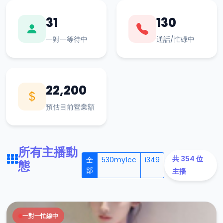
31
130
一對一等待中
通話/忙碌中
22,200
預估目前營業額
所有主播動
共 354 位
全
530my1cc
i349
態
部
主播
一對一忙線中