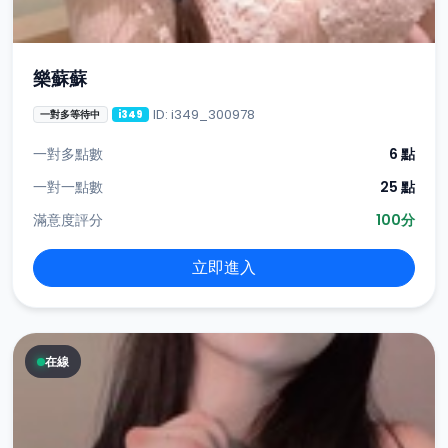
樂蘇蘇
ID: i349_300978
一對多等待中
i349
一對多點數
6 點
一對一點數
25 點
滿意度評分
100分
立即進入
在線