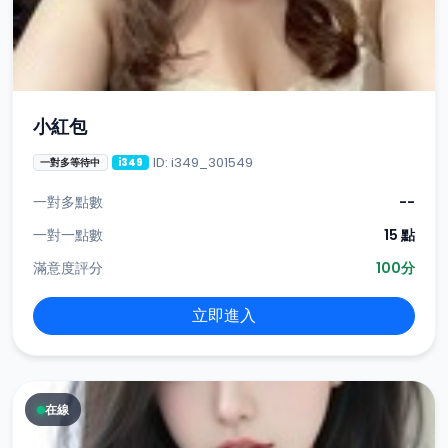
小紅包
ID: i349_301549
一對多等待中
i349
一對多點數
--
一對一點數
15 點
滿意度評分
100分
立即進入
在線