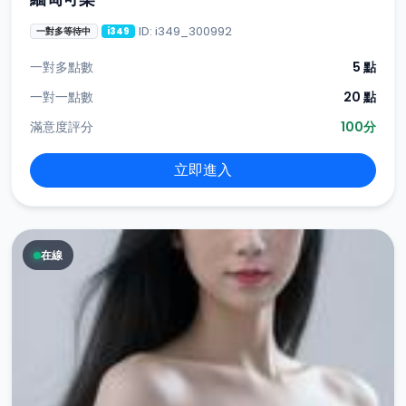
ID: i349_300992
一對多等待中
i349
一對多點數
5 點
一對一點數
20 點
滿意度評分
100分
立即進入
在線