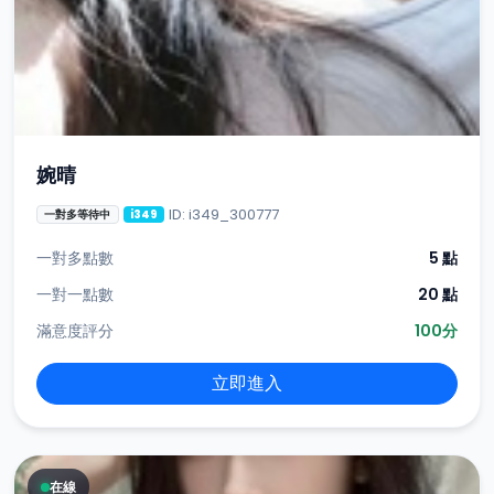
婉晴
ID: i349_300777
一對多等待中
i349
一對多點數
5 點
一對一點數
20 點
滿意度評分
100分
立即進入
在線