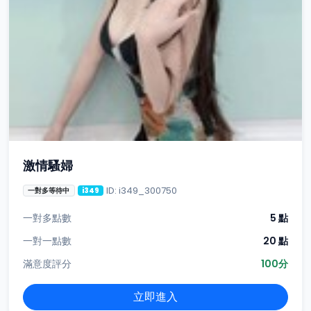
激情騷婦
ID: i349_300750
一對多等待中
i349
一對多點數
5 點
一對一點數
20 點
滿意度評分
100分
立即進入