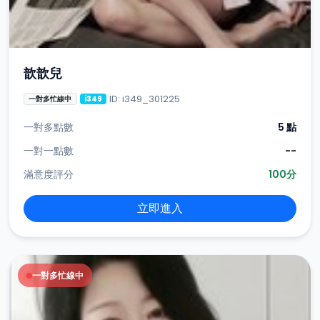
歆歆兒
ID: i349_301225
一對多忙線中
i349
一對多點數
5 點
一對一點數
--
滿意度評分
100分
立即進入
一對多忙線中